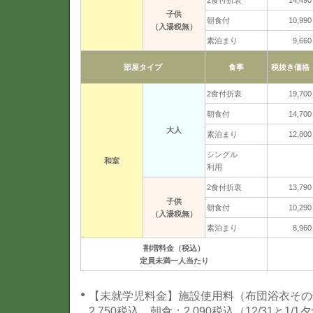
子供
朝食付
10,990
（入湯税無）
素泊まり
9,660
部屋タイプ
食事
税抜き価格
2食付折衷
19,700
朝食付
14,700
大人
素泊まり
12,800
シングル
和室
利用
2食付折衷
13,790
子供
朝食付
10,290
（入湯税無）
素泊まり
8,960
割増料金（税込）
定員未満一人当たり
【未就学児料金】施設使用料（布団浴衣その他
2,750税込 朝食：2,090税込（12/31と1/