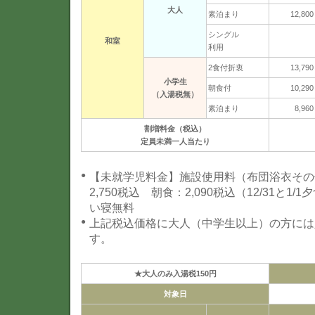
大人
素泊まり
12,800
シングル
和室
利用
2食付折衷
13,790
小学生
朝食付
10,290
（入湯税無）
素泊まり
8,960
割増料金（税込）
定員未満一人当たり
【未就学児料金】施設使用料（布団浴衣その他
2,750税込 朝食：2,090税込（12/31と1/
い寝無料
上記税込価格に大人（中学生以上）の方には
す。
★大人のみ入湯税150円
対象日