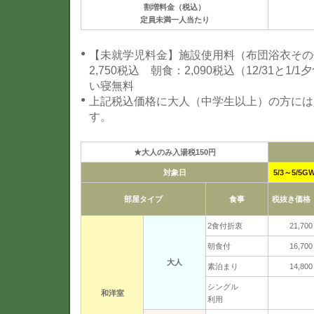
割増料金（税込）
定員未満一人当たり
【未就学児料金】施設使用料（布団浴衣その他
2,750税込 朝食：2,090税込（12/31と1/
い寝無料
上記税込価格に大人（中学生以上）の方には
す。
★大人のみ入湯税150円
対象日
5/3～5/5G
部屋タイプ
食事
税抜き価格
2食付折衷
21,700
朝食付
16,700
大人
素泊まり
14,800
シングル
和洋室
利用