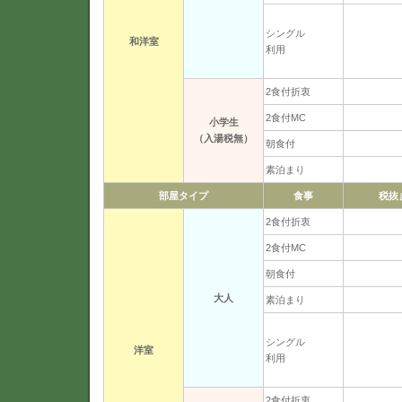
シングル
和洋室
利用
2食付折衷
2食付MC
小学生
（入湯税無）
朝食付
素泊まり
部屋タイプ
食事
税抜
2食付折衷
2食付MC
朝食付
大人
素泊まり
シングル
洋室
利用
2食付折衷