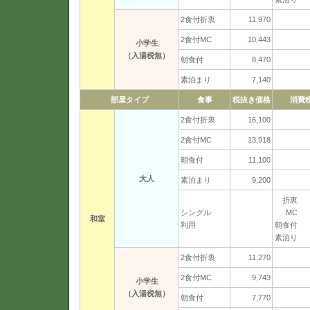
2食付折衷
11,970
2食付MC
10,443
小学生
（入湯税無）
朝食付
8,470
素泊まり
7,140
部屋タイプ
食事
税抜き価格
消費
2食付折衷
16,100
2食付MC
13,918
朝食付
11,100
大人
素泊まり
9,200
折衷 2
シングル
MC 1
和室
利用
朝食付 1
素泊り 1
2食付折衷
11,270
2食付MC
9,743
小学生
（入湯税無）
朝食付
7,770