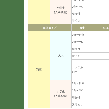
2食付MC
小学生
（入湯税無）
朝食付
素泊まり
部屋タイプ
食事
税抜
2食付折衷
2食付MC
朝食付
大人
素泊まり
シングル
和室
利用
2食付折衷
2食付MC
小学生
（入湯税無）
朝食付
素泊まり