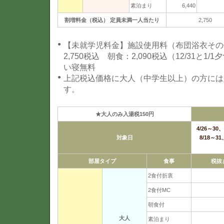
素泊まり
6,440
割増料金（税込） 定員未満一人当たり
2,750
【未就学児料金】施設使用料（布団浴衣その他
2,750税込 朝食：2,090税込（12/31と1/
い寝無料
上記税込価格に大人（中学生以上）の方には
す。
★大人のみ入湯税150円
4/26～30、
対象日
8/18～31
部屋タイプ
食事
税抜
2食付折衷
2食付MC
朝食付
大人
素泊まり