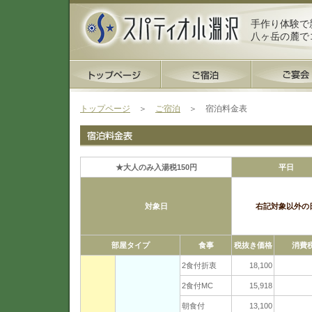
手作り体験で
八ヶ岳の麓で
トップページ
＞
ご宿泊
＞ 宿泊料金表
★大人のみ入湯税150円
平日
対象日
右記対象以外の
部屋タイプ
食事
税抜き価格
消費
2食付折衷
18,100
2食付MC
15,918
朝食付
13,100