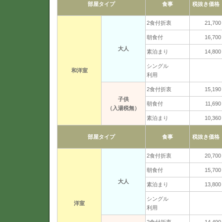
部屋タイプ
食事
税抜き価格
2食付折衷
21,700
朝食付
16,700
大人
素泊まり
14,800
シングル
和洋室
利用
2食付折衷
15,190
子供
朝食付
11,690
（入湯税無）
素泊まり
10,360
部屋タイプ
食事
税抜き価格
2食付折衷
20,700
朝食付
15,700
大人
素泊まり
13,800
シングル
洋室
利用
2食付折衷
14,490