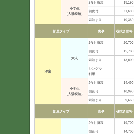
2食付折衷
15,190
小学生
朝食付
11,690
（入湯税無）
素泊まり
10,360
部屋タイプ
食事
税抜き価格
2食付折衷
20,700
朝食付
15,700
大人
素泊まり
13,800
シングル
洋室
利用
2食付折衷
14,490
小学生
朝食付
10,990
（入湯税無）
素泊まり
9,660
部屋タイプ
食事
税抜き価格
2食付折衷
19,700
朝食付
14,700