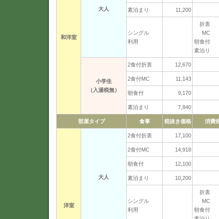
大人
素泊まり
11,200
折衷 2
シングル
MC 2
和洋室
利用
朝食付 1
素泊り 1
2食付折衷
12,670
2食付MC
11,143
小学生
（入湯税無）
朝食付
9,170
素泊まり
7,840
部屋タイプ
食事
税抜き価格
消費
2食付折衷
17,100
2食付MC
14,918
朝食付
12,100
大人
素泊まり
10,200
折衷 2
シングル
MC 1
洋室
利用
朝食付 1
素泊り 1